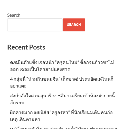
Search
SEARCH
Recent Posts
ด.ช.ยืนตัวแข็ง เจอหน้า “ครูคนใหม่” ช็อกจนก้าวขาไม่
ออก เฉลยเป็นใครฮาปนสงสาร
4 กลุ่มนี้ “ห้ามกินขนมจีน” เด็ดขาด! ประหยัดแค่ไหนก็
อย่าแตะ
ส่งกำลังใจด่วน สุนารี ราชสีมา เตรียมเข้าห้องผ่าบ่ายนี้
อีกรอบ
ผิดคาดมาก เผยนิสัย “ครูอรสา” ที่นักเรียนม.ต้น คนก่อ
เหตุ เดินตามหา
ม.3 โดนแกล้งใน รร. ประจำ แม่ร่ำไห้วอนช่วย เพราะพ่อ