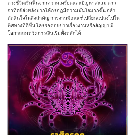
ดวงชีวิตเริ่มฟื้นจากความเครียดและปัญหาสะสม ดาว
อาทิตย์ส่งพลังบวกให้กรกฎมีความมั่นใจมากขึ้น กล้า
ตัดสินใจในสิ่งสำคัญ การงานมีเกณฑ์เปลี่ยนแปลงไปใน
ทิศทางที่ดีขึ้น ใครรอคอยข่าวเรื่องงานหรือสัญญา มี
โอกาสสมหวัง การเงินเริ่มตั้งหลักได้