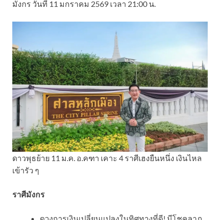
มังกร วันที่ 11 มกราคม 2569 เวลา 21:00 น.
ดาวพุธย้าย 11 ม.ค. อ.คฑา เคาะ 4 ราศีเฮงยืนหนึ่ง เงินไหล
เข้ารัว ๆ
ราศีมังกร
ดวงการเงินเปลี่ยนแปลงในทิศทางที่ดี! มีโชคลาภ