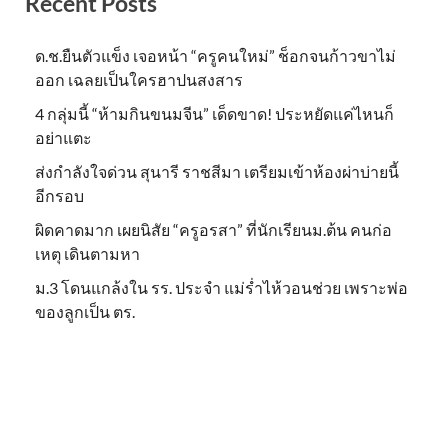
Recent Posts
ด.ช.ยืนตัวแข็ง เจอหน้า “ครูคนใหม่” ช็อกจนก้าวขาไม่
ออก เฉลยเป็นใครฮาปนสงสาร
4 กลุ่มนี้ “ห้ามกินขนมจีน” เด็ดขาด! ประหยัดแค่ไหนก็
อย่าแตะ
ส่งกำลังใจด่วน สุนารี ราชสีมา เตรียมเข้าห้องผ่าบ่ายนี้
อีกรอบ
ผิดคาดมาก เผยนิสัย “ครูอรสา” ที่นักเรียนม.ต้น คนก่อ
เหตุ เดินตามหา
ม.3 โดนแกล้งใน รร. ประจำ แม่ร่ำไห้วอนช่วย เพราะพ่อ
ของลูกเป็น ตร.