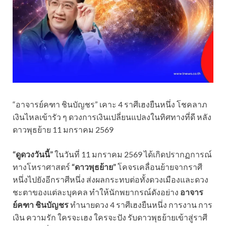
“อาจารย์คฑา ชินบัญชร” เคาะ 4 ราศีเฮงยืนหนึ่ง โชคลาภ
เงินไหลเข้ารัว ๆ ดวงการเงินเปลี่ยนแปลงในทิศทางที่ดี หลัง
ดาวพุธย้าย 11 มกราคม 2569
“ดูดวงวันนี้”
ในวันที่ 11 มกราคม 2569 ได้เกิดปรากฏการณ์
ทางโหราศาสตร์
“ดาวพุธย้าย”
โคจรเคลื่อนย้ายจากราศี
หนึ่งไปยังอีกราศีหนึ่ง ส่งผลกระทบต่อทั้งดวงเมืองและดวง
ชะตาของแต่ละบุคคล ทำให้นักพยากรณ์ดังอย่าง
อาจาร
ย์คฑา ชินบัญชร
ทำนายดวง 4 ราศีเฮงยืนหนึ่ง การงาน การ
เงิน ความรัก ใครจะเฮง ใครจะปัง รับดาวพุธย้ายเข้าสู่ราศี