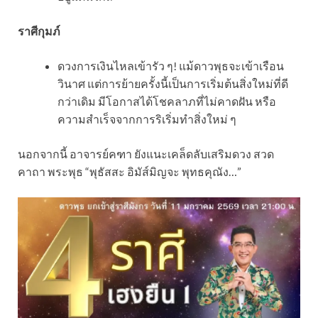
ราศีกุมภ์
ดวงการเงินไหลเข้ารัว ๆ! แม้ดาวพุธจะเข้าเรือน
วินาศ แต่การย้ายครั้งนี้เป็นการเริ่มต้นสิ่งใหม่ที่ดี
กว่าเดิม มีโอกาสได้โชคลาภที่ไม่คาดฝัน หรือ
ความสำเร็จจากการริเริ่มทำสิ่งใหม่ ๆ
นอกจากนี้ อาจารย์คฑา ยังแนะเคล็ดลับเสริมดวง สวด
คาถา พระพุธ “พุธัสสะ อิมัส์มิญจะ พุทธคุณัง…”