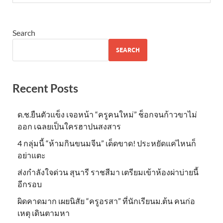
Search
SEARCH
Recent Posts
ด.ช.ยืนตัวแข็ง เจอหน้า “ครูคนใหม่” ช็อกจนก้าวขาไม่
ออก เฉลยเป็นใครฮาปนสงสาร
4 กลุ่มนี้ “ห้ามกินขนมจีน” เด็ดขาด! ประหยัดแค่ไหนก็
อย่าแตะ
ส่งกำลังใจด่วน สุนารี ราชสีมา เตรียมเข้าห้องผ่าบ่ายนี้
อีกรอบ
ผิดคาดมาก เผยนิสัย “ครูอรสา” ที่นักเรียนม.ต้น คนก่อ
เหตุ เดินตามหา