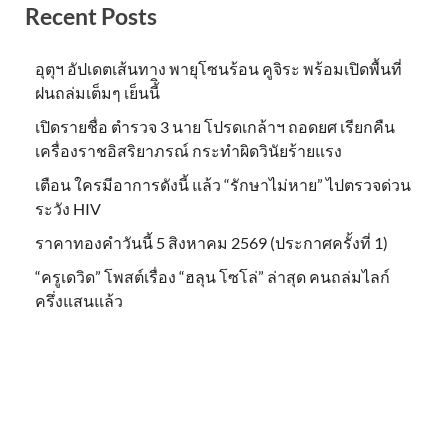
Recent Posts
อุตุฯ อัปเดตเส้นทาง พายุโซนร้อน คูจิระ พร้อมเปิดพื้นที่
ฝนถล่มเต็มๆ เย็นนี้ิ
เปิดรายชื่อ ตำรวจ 3 นาย โปรดเกล้าฯ ถอดยศ เรียกคืน
เครื่องราชอิสริยาภรณ์ กระทำผิดวินัยร้ายแรง
เตือน ใครมีอาการดังนี้ แล้ว “รักษาไม่หาย” ไปตรวจด่วน
ระวัง HIV
ราคาทองคำวันนี้ 5 สิงหาคม 2569 (ประกาศครั้งที่ 1)
“ครูเดวิด” โพสต์เรื่อง “ฮลุน โซโล่” ล่าสุด คนถล่มไลก์
ครึ่งแสนแล้ว