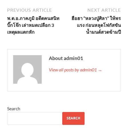
PREVIOUS ARTICLE
NEXT ARTICLE
พ.ต.อ.ภาคภูมิ อดีตคนสนิท
ฮือฮา “หลวงปู่ศิลา” ให้พร
บิ๊กโจ๊ก เล่าหมดเปลือก 3
แรง ก่อนหลุดโฟกัสขัน
เหตุผลแตกหัก
น้ำมนต์สวดข้ามปี
About admin01
View all posts by admin01 →
Search
SEARCH