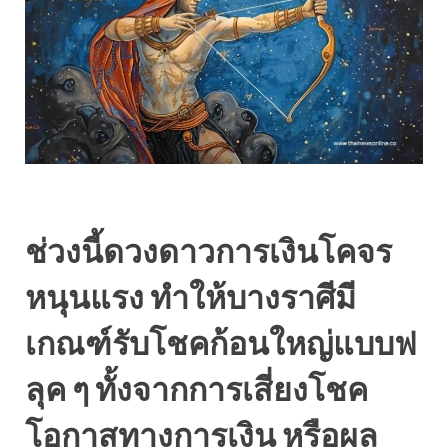
ช่วงนี้ดวงดาวการเงินโคจร
หนุนแรง ทำให้บางราศีมี
เกณฑ์รับโชคก้อนใหญ่แบบฟ
ลุค ๆ ทั้งจากการเสี่ยงโชค
โอกาสทางการเงิน หรือผล