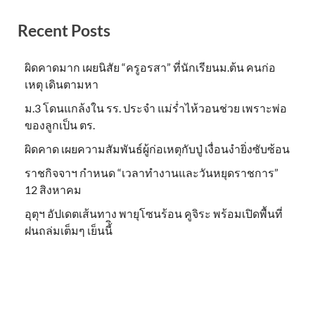
Recent Posts
ผิดคาดมาก เผยนิสัย “ครูอรสา” ที่นักเรียนม.ต้น คนก่อ
เหตุ เดินตามหา
ม.3 โดนแกล้งใน รร. ประจำ แม่ร่ำไห้วอนช่วย เพราะพ่อ
ของลูกเป็น ตร.
ผิดคาด เผยความสัมพันธ์ผู้ก่อเหตุกับปู่ เงื่อนงำยิ่งซับซ้อน
ราชกิจจาฯ กำหนด “เวลาทำงานและวันหยุดราชการ”
12 สิงหาคม
อุตุฯ อัปเดตเส้นทาง พายุโซนร้อน คูจิระ พร้อมเปิดพื้นที่
ฝนถล่มเต็มๆ เย็นนี้ิ