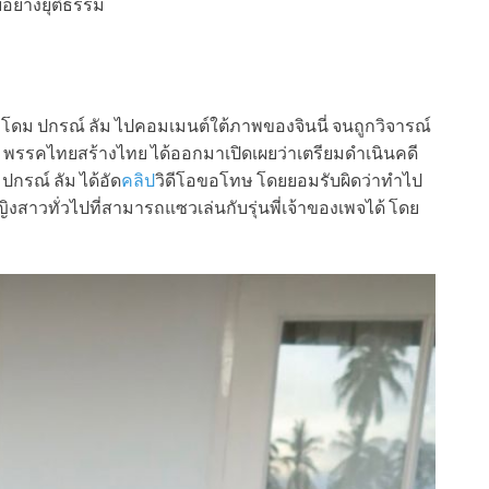
อย่างยุติธรรม
ง โดม ปกรณ์ ลัม ไปคอมเมนต์ใต้ภาพของจินนี่ จนถูกวิจารณ์
ร สส. พรรคไทยสร้างไทย ได้ออกมาเปิดเผยว่าเตรียมดำเนินคดี
ปกรณ์ ลัม ได้อัด
คลิป
วิดีโอขอโทษ โดยยอมรับผิดว่าทำไป
สาวทั่วไปที่สามารถแซวเล่นกับรุ่นพี่เจ้าของเพจได้ โดย