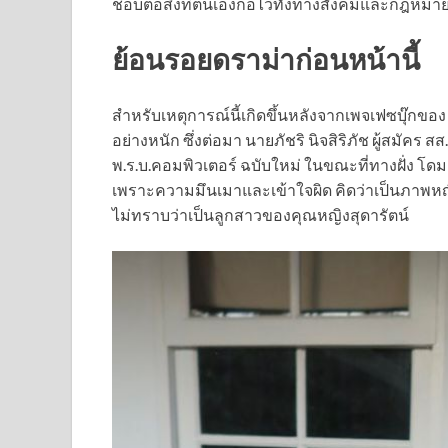
ชอบต่อสิ่งที่ตนเองก่อไว้ทั้งทางสังคมและกฎหมาย
ย้อนรอยดราม่าก่อนหน้านี้
สำหรับเหตุการณ์นี้เกิดขึ้นหลังจากเพจเฟซบุ๊กขอ
อย่างหนัก ซึ่งต่อมา นายภัชริ นิจสิริภัช ผู้สมัค
พ.ร.บ.คอมพิวเตอร์ ฉบับใหม่ ในขณะที่ทางฝั่ง โดม 
เพราะความมึนเมาและเข้าใจผิด คิดว่าเป็นภาพหญิง
ไม่ทราบว่าเป็นลูกสาวของคุณหญิงสุดารัตน์