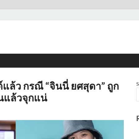
แล้ว กรณี “จินนี่ ยศสุดา” ถูก
S
นแล้วจุกแน่