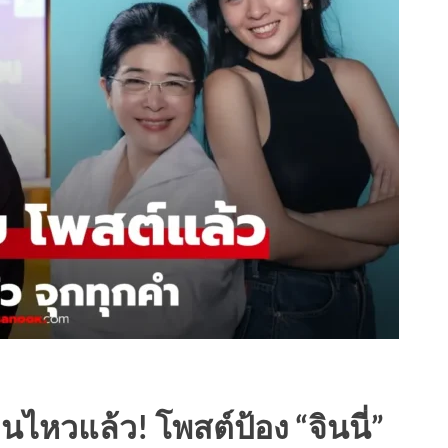
อนไหวแล้ว! โพสต์ป้อง “จินนี่”