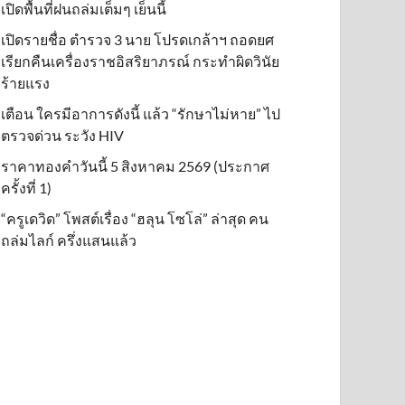
เปิดพื้นที่ฝนถล่มเต็มๆ เย็นนี้ิ
เปิดรายชื่อ ตำรวจ 3 นาย โปรดเกล้าฯ ถอดยศ
เรียกคืนเครื่องราชอิสริยาภรณ์ กระทำผิดวินัย
ร้ายแรง
เตือน ใครมีอาการดังนี้ แล้ว “รักษาไม่หาย” ไป
ตรวจด่วน ระวัง HIV
ราคาทองคำวันนี้ 5 สิงหาคม 2569 (ประกาศ
ครั้งที่ 1)
“ครูเดวิด” โพสต์เรื่อง “ฮลุน โซโล่” ล่าสุด คน
ถล่มไลก์ ครึ่งแสนแล้ว