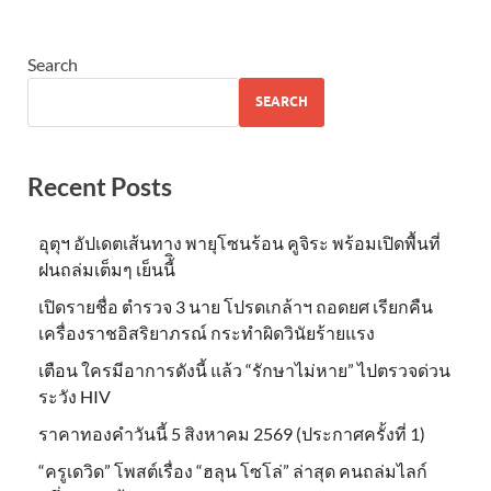
Search
SEARCH
Recent Posts
อุตุฯ อัปเดตเส้นทาง พายุโซนร้อน คูจิระ พร้อมเปิดพื้นที่
ฝนถล่มเต็มๆ เย็นนี้ิ
เปิดรายชื่อ ตำรวจ 3 นาย โปรดเกล้าฯ ถอดยศ เรียกคืน
เครื่องราชอิสริยาภรณ์ กระทำผิดวินัยร้ายแรง
เตือน ใครมีอาการดังนี้ แล้ว “รักษาไม่หาย” ไปตรวจด่วน
ระวัง HIV
ราคาทองคำวันนี้ 5 สิงหาคม 2569 (ประกาศครั้งที่ 1)
“ครูเดวิด” โพสต์เรื่อง “ฮลุน โซโล่” ล่าสุด คนถล่มไลก์