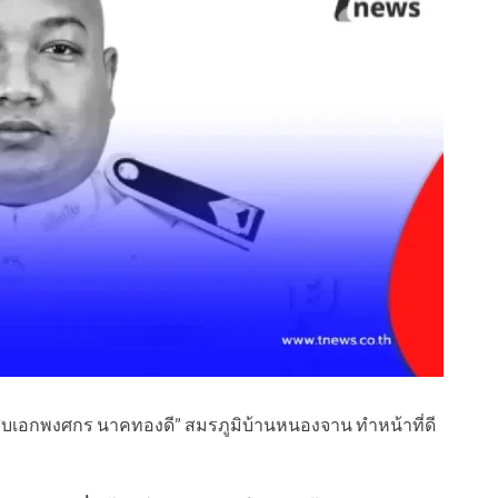
จ่าสิบเอกพงศกร นาคทองดี” สมรภูมิบ้านหนองจาน ทำหน้าที่ดี