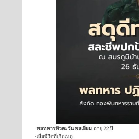
พลทหารทิวตะวัน พลเยี่ยม
อายุ 22 ปี
-เสียชีวิตที่เกิดเหตุ