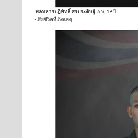
พลทหารปฏิพัทธิ์ ศรประดิษฐ์
อายุ 19 ปี
-เสียชีวิตที่เกิดเหตุ