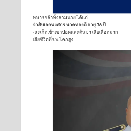
ทหารกล้าทั้งสามนาย ได้แก่
จ่าสิบเอกพงศกร นาคทองดี อายุ 36 ปี
-สะเก็ดเข้าเขาปอดและต้นขา เสียเลือดมาก
เสียชีวิตที่ร.พ.โคกสูง