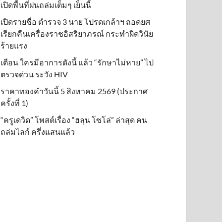
เปิดพื้นที่ฝนถล่มเต็มๆ เย็นนี้ิ
เปิดรายชื่อ ตำรวจ 3 นาย โปรดเกล้าฯ ถอดยศ
เรียกคืนเครื่องราชอิสริยาภรณ์ กระทำผิดวินัย
ร้ายแรง
เตือน ใครมีอาการดังนี้ แล้ว “รักษาไม่หาย” ไป
ตรวจด่วน ระวัง HIV
ราคาทองคำวันนี้ 5 สิงหาคม 2569 (ประกาศ
ครั้งที่ 1)
“ครูเดวิด” โพสต์เรื่อง “ฮลุน โซโล่” ล่าสุด คน
ถล่มไลก์ ครึ่งแสนแล้ว