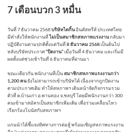
7 เดือนบวก 3 หมื่น
วันที่ 7 ธันวาคม 2568
บริษัทไดกิ้น
อินดัสทรีส์ ประเทศไทย
มีคำสั่งให้พนักงานที่
ไม่เป็นสมาชิกสหภาพแรงงาน
กลับมา
ปฏิบัติงานตามปกติตั้งแต่วันที่
8 ธันวาคม 2568
เป็นต้นไป
หลังบริษัทประกาศ
“ปิดงาน”
เมื่อวันที่ 4 ธันวาคม และเริ่มมี
ผลตั้งแต่ช่วงเช้าวันที่ 6 ธันวาคมที่ผ่านมา
ขณะเดียวกัน พนักงานที่เป็น
สมาชิกสหภาพแรงงานกว่า
1,200 คน
ยังไม่สามารถเข้าบริษัทได้ เนื่องจากถูกปิดงาน
ตามประกาศเดิม ทำให้สหภาพฯ เดินหน้าจัดกิจกรรมรวม
ตัวที่ ต.บ้านเก่า อ.พานทอง จ.ชลบุรี โดยมีพนักงานกว่า 300
คนเข้ามาสมัครเป็นสมาชิกเพิ่มเติม เพื่อร่วมเคลื่อนไหว
เรียกร้องโบนัสกับสหภาพฯ
แกนนำได้ชี้แจงทิศทางการต่อสู้ พร้อมเชิญสหภาพแรงงาน
อีก 2 แห่งจากระยองและชลบุรีเข้าร่วมวางแผนการกดดัน