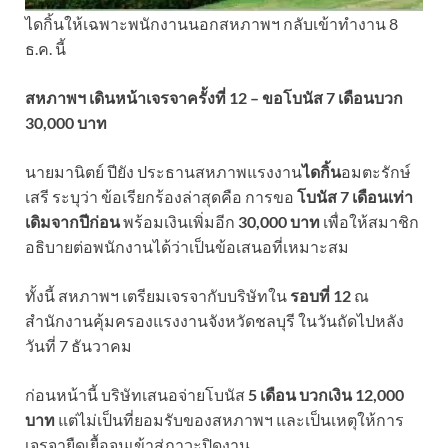
ไดกิ้นให้เฉพาะพนักงานนอกสหภาพฯ กลับเข้าทำงาน 8
ธ.ค. นี้
สหภาพฯ เดินหน้าเจรจาครั้งที่ 12 – ขอโบนัส 7 เดือนบวก
30,000 บาท
นายมานิตย์ ปียัง ประธานสหภาพแรงงาน
ไดกิ้น
อมตะรักษ์
เสรี ระบุว่า ข้อเรียกร้องล่าสุดคือ การขอ
โบนัส 7 เดือนเท่า
เดิมจากปีก่อน
พร้อมเงินเพิ่มอีก
30,000 บาท
เพื่อให้สมาชิก
อธิบายต่อพนักงานได้ว่าเป็นข้อเสนอที่เหมาะสม
ทั้งนี้ สหภาพฯ เตรียมเจรจากับบริษัทใน
รอบที่ 12
ณ
สำนักงานคุ้มครองแรงงานจังหวัดชลบุรี ในวันถัดไปหลัง
วันที่ 7 ธันวาคม
ก่อนหน้านี้ บริษัทเสนอจ่ายโบนัส
5 เดือน บวกเงิน 12,000
บาท
แต่ไม่เป็นที่ยอมรับของสหภาพฯ และเป็นเหตุให้การ
เจรจายืดเยื้อจนเข้าสู่ภาวะปิดงาน