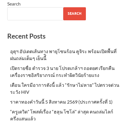
Search
SEARCH
Recent Posts
อุตุฯ อัปเดตเส้นทาง พายุโซนร้อน คูจิระ พร้อมเปิดพื้นที่
ฝนถล่มเต็มๆ เย็นนี้ิ
เปิดรายชื่อ ตำรวจ 3 นาย โปรดเกล้าฯ ถอดยศ เรียกคืน
เครื่องราชอิสริยาภรณ์ กระทำผิดวินัยร้ายแรง
เตือน ใครมีอาการดังนี้ แล้ว “รักษาไม่หาย” ไปตรวจด่วน
ระวัง HIV
ราคาทองคำวันนี้ 5 สิงหาคม 2569 (ประกาศครั้งที่ 1)
“ครูเดวิด” โพสต์เรื่อง “ฮลุน โซโล่” ล่าสุด คนถล่มไลก์
ครึ่งแสนแล้ว