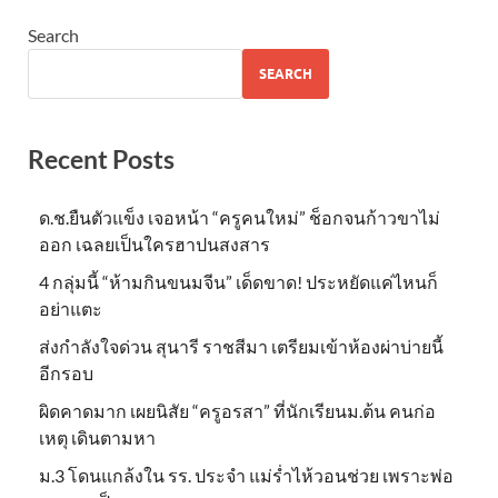
Search
SEARCH
Recent Posts
ด.ช.ยืนตัวแข็ง เจอหน้า “ครูคนใหม่” ช็อกจนก้าวขาไม่
ออก เฉลยเป็นใครฮาปนสงสาร
4 กลุ่มนี้ “ห้ามกินขนมจีน” เด็ดขาด! ประหยัดแค่ไหนก็
อย่าแตะ
ส่งกำลังใจด่วน สุนารี ราชสีมา เตรียมเข้าห้องผ่าบ่ายนี้
อีกรอบ
ผิดคาดมาก เผยนิสัย “ครูอรสา” ที่นักเรียนม.ต้น คนก่อ
เหตุ เดินตามหา
ม.3 โดนแกล้งใน รร. ประจำ แม่ร่ำไห้วอนช่วย เพราะพ่อ