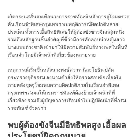
เกิดกระแสสั่นสะเทือนวงการราชทัณฑ์ หลังการจู่โจมตรวจ
ค้นเรือนจำพิเศษกรุงเทพฯ พบพฤติการณ์ผิดปกติหลาย
ประเด็น ทั้งการเอื้อสิทธิพิเศษให้ผู้ต้องขังชาวจีนกลุ่มหนึ่ง
รวมถึงหลักฐานชิ้นสำคัญที่ชี้ว่ามีการลักลอบนำหญิงสาว
นางแบบต่างชาติ เข้ามาให้มีความสัมพันธ์ทางเพศในพื้นที่
เรือนจำ โดยมีเจ้าหน้าที่เกี่ยวข้องหลายราย
เหตุการณ์เริ่มขึ้นหลังนางพงษ์สวาท นีละโยธิน ปลัด
กระทรวงยุติธรรม ลงนามคำสั่งให้ตรวจสอบข้อเท็จจริง
ภายหลังชุดจู่โจมพบความผิดปกติภายในเรือนจำพิเศษ
กรุงเทพฯ ส่งผลให้กรมราชทัณฑ์ต้องย้ายเจ้าหน้าที่ที่
เกี่ยวข้อง รวมถึงผู้บัญชาการเรือนจำไปปฏิบัติหน้าที่ที่กรม
ราชทัณฑ์ชั่วคราว
พบผู้ต้องขังจีนมีอิทธิพลสูง เอื้อผล
ประโยชน์ผิดกฎหมาย