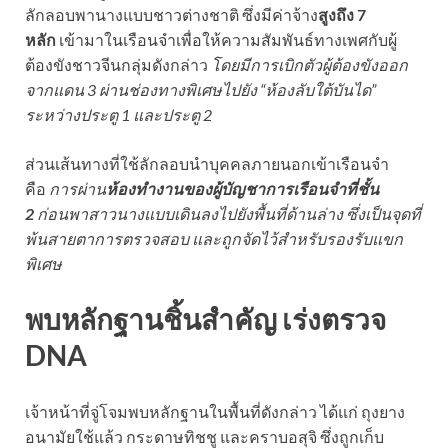
ลักลอบพานางแบบชาวต่างชาติ ซึ่งมีค่าจ้าง
สูงถึง 7
หลัก
เข้ามาในเรือนจำเพื่อให้ความสัมพันธ์ทางเพศกับผู้
ต้องขังชาวจีนกลุ่มดังกล่าว
โดยมีการเบิกตัวผู้ต้องขังออก
จากแดน 3 ผ่านช่องทางพิเศษไปยัง “ห้องลับใต้บันได”
ระหว่างประตู 1 และประตู 2
ส่วนเส้นทางที่ใช้ลักลอบนำบุคคลภายนอกเข้าเรือนจำ
คือ
การผ่าน
ห้องทำงานของผู้บัญชาการเรือนจำที่ชั้น
2
ก่อนพาสาวนางแบบเดินลงไปยังพื้นที่ด้านล่าง ซึ่งเป็นจุดที่
พ้นสายตาการตรวจสอบ และถูกจัดไว้สำหรับรองรับแขก
พิเศษ
พบหลักฐานชิ้นสำคัญ เร่งตรวจ
DNA
เจ้าหน้าที่จู่โจมพบหลักฐานในพื้นที่ดังกล่าว ได้แก่ ถุงยาง
อนามัยใช้แล้ว กระดาษทิชชู และคราบอสุจิ ซึ่งถูกเก็บ