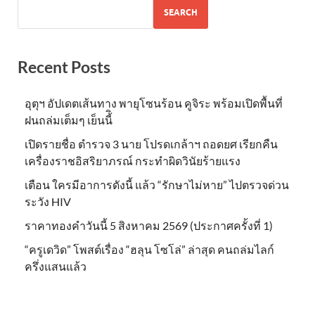
SEARCH
Recent Posts
อุตุฯ อัปเดตเส้นทาง พายุโซนร้อน คูจิระ พร้อมเปิดพื้นที่
ฝนถล่มเต็มๆ เย็นนี้ิ
เปิดรายชื่อ ตำรวจ 3 นาย โปรดเกล้าฯ ถอดยศ เรียกคืน
เครื่องราชอิสริยาภรณ์ กระทำผิดวินัยร้ายแรง
เตือน ใครมีอาการดังนี้ แล้ว “รักษาไม่หาย” ไปตรวจด่วน
ระวัง HIV
ราคาทองคำวันนี้ 5 สิงหาคม 2569 (ประกาศครั้งที่ 1)
“ครูเดวิด” โพสต์เรื่อง “ฮลุน โซโล่” ล่าสุด คนถล่มไลก์
ครึ่งแสนแล้ว