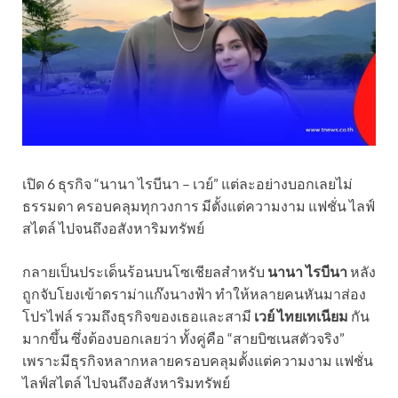
เปิด 6 ธุรกิจ “นานา ไรบีนา – เวย์” แต่ละอย่างบอกเลยไม่
ธรรมดา ครอบคลุมทุกวงการ มีตั้งแต่ความงาม แฟชั่น ไลฟ์
สไตล์ ไปจนถึงอสังหาริมทรัพย์
กลายเป็นประเด็นร้อนบนโซเชียลสำหรับ
นานา ไรบีนา
หลัง
ถูกจับโยงเข้าดราม่าแก๊งนางฟ้า ทำให้หลายคนหันมาส่อง
โปรไฟล์ รวมถึงธุรกิจของเธอและสามี
เวย์ ไทยเทเนียม
กัน
มากขึ้น ซึ่งต้องบอกเลยว่า ทั้งคู่คือ “สายบิซเนสตัวจริง”
เพราะมีธุรกิจหลากหลายครอบคลุมตั้งแต่ความงาม แฟชั่น
ไลฟ์สไตล์ ไปจนถึงอสังหาริมทรัพย์