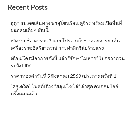
Recent Posts
อุตุฯ อัปเดตเส้นทาง พายุโซนร้อน คูจิระ พร้อมเปิดพื้นที่
ฝนถล่มเต็มๆ เย็นนี้ิ
เปิดรายชื่อ ตำรวจ 3 นาย โปรดเกล้าฯ ถอดยศ เรียกคืน
เครื่องราชอิสริยาภรณ์ กระทำผิดวินัยร้ายแรง
เตือน ใครมีอาการดังนี้ แล้ว “รักษาไม่หาย” ไปตรวจด่วน
ระวัง HIV
ราคาทองคำวันนี้ 5 สิงหาคม 2569 (ประกาศครั้งที่ 1)
“ครูเดวิด” โพสต์เรื่อง “ฮลุน โซโล่” ล่าสุด คนถล่มไลก์
ครึ่งแสนแล้ว