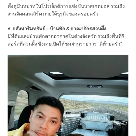
ทั้งคู่มีบทบาทในโปรเจ็กต์การแข่งขันบาสเกตบอล รวมถึง
งานจัดคอนเสิร์ต ภายใต้ธุรกิจของครอบครัว
6. อสังหาริมทรัพย์ – บ้านพัก & อาณาจักรสวนผึ้ง
มีที่ดินและบ้านพักตากอากาศในต่างจังหวัด รวมถึงพื้นที่รี
สอร์ตที่สวนผึ้ง ซึ่งเคยเปิดให้ชมผ่านรายการ “ตีท้ายครัว”