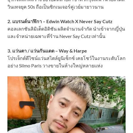
วินเทจยุค 50s ถือเป็นซิกเนเจอร์คู่เวย์มายาวนาน
2. แบรนด์นาฬิกา – Edwin Watch X Never Say Cutz
คอลเลกชันลิมิเต็ดอิดิชัน ผลิตจำนวนจำกัด นำเข้าจากญี่ปุ่น
และจำหน่ายเฉพาะที่ร้าน Never Say Cutz เท่านั้น
3. แว่นตา / แว่นกันแดด – Way & Harpe
โปรเจ็กต์ดีไซน์แว่นสไตล์ยูนิเซ็กซ์ เคยโชว์ในงานระดับโลก
อย่าง Silmo Paris วางขายในห้างใหญ่หลายแห่ง