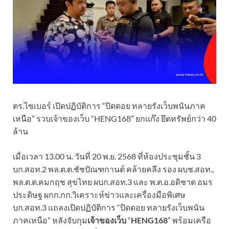
ตร.ไซเบอร์ เปิดปฏิบัติการ “ปิดดอย ทลายรังเว็บพนันภาค
เหนือ” รวบเจ้าของเว็บ “HENG168” ยกแก๊ง ยึดทรัพย์กว่า 40
ล้าน
เมื่อเวลา 13.00 น. วันที่ 20 พ.ย. 2568 ที่ห้องประชุมชั้น 3
บก.สอท.2 พล.ต.ต.ชัชปัณฑกานต์ คล้ายคลึง รอง ผบช.สอท.,
พล.ต.ต.คมกฤช สุขไทย ผบก.สอท.3 และ พ.ต.อ.อดิชาต อมร
ประดิษฐ ผกก.กก.วิเคราะห์ข่าวและเครื่องมือพิเศษ
บก.สอท.3 แถลงเปิดปฏิบัติการ “ปิดดอย ทลายรังเว็บพนัน
ภาคเหนือ” หลังจับกุม
เจ้าของเว็บ
“
HENG168
” พร้อมเครือ