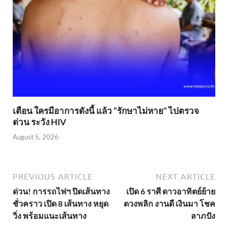
เตือน ใครมีอาการดังนี้ แล้ว “รักษาไม่หาย” ไปตรวจ
ด่วน ระวัง HIV
August 5, 2026
PREVIOUS ARTICLE
NEXT ARTICLE
ด่วน! การรถไฟฯ ปิดเส้นทาง
เปิด 6 ราศี ดาวอาทิตย์ย้าย
ชั่วคราว เปิด 8 เส้นทาง หยุด
ดวงพลิก งานดี เงินมา โชค
วิ่ง พร้อมแนะเส้นทาง
ลาภปัง