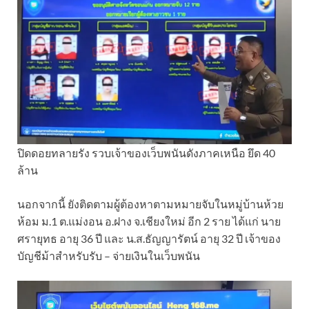
ปิดดอยทลายรัง รวบเจ้าของเว็บพนันดังภาคเหนือ ยึด 40
ล้าน
นอกจากนี้ ยังติดตามผู้ต้องหาตามหมายจับในหมู่บ้านห้วย
ห้อม ม.1 ต.แม่งอน อ.ฝาง จ.เชียงใหม่ อีก 2 ราย ได้แก่ นาย
ศรายุทธ อายุ 36 ปี และ น.ส.ธัญญารัตน์ อายุ 32 ปี เจ้าของ
บัญชีม้าสำหรับรับ – จ่ายเงินในเว็บพนัน