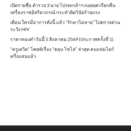
เปิดรายชื่อ ตำรวจ 3 นาย โปรดเกล้าฯ ถอดยศ เรียกคืน
เครื่องราชอิสริยาภรณ์ กระทำผิดวินัยร้ายแรง
เตือน ใครมีอาการดังนี้ แล้ว “รักษาไม่หาย” ไปตรวจด่วน
ระวัง HIV
ราคาทองคำวันนี้ 5 สิงหาคม 2569 (ประกาศครั้งที่ 1)
“ครูเดวิด” โพสต์เรื่อง “ฮลุน โซโล่” ล่าสุด คนถล่มไลก์
ครึ่งแสนแล้ว