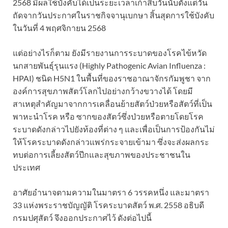
2568 มีผลใช้บังคับได้เป็นระยะเวลาเก้าสิบวันนับตั้งแต่วัน
ถัดจากวันประกาศในราชกิจจานุเบกษา สิ้นสุดการใช้บังคับ
ในวันที่ 4 พฤศจิกายน 2568
แต่อย่างไรก็ตาม ยังมีรายงานการระบาดของโรคไข้หวัด
นกสายพันธุ์รุนแรง (Highly Pathogenic Avian Influenza :
HPAI) ชนิด H5N1 ในพื้นที่ของราชอาณาจักรกัมพูชา จาก
องค์การสุขภาพสัตว์โลกไปอย่างกว้างขวางได้ โดยมี
สาเหตุสำคัญมาจากการเคลื่อนย้ายสัตว์ป่วยหรือสัตว์ที่เป็น
พาหะนำโรค หรือ ซากของสัตว์ซึ่งป่วยหรือตายโดยโรค
ระบาดดังกล่าวไปยังท้องที่ต่าง ๆ และเพื่อเป็นการป้องกันไม่
ให้โรคระบาดดังกล่าวแพร่กระจายเข้ามา ซึ่งจะส่งผลกระ
ทบต่อการเลี้ยงสัตว์ปีกและสุขภาพของประชาชนใน
ประเทศ
อาศัยอำนาจตามความในมาตรา 6 วรรคหนึ่ง และมาตรา
33 แห่งพระราชบัญญัติ โรคระบาดสัตว์ พ.ศ. 2558 อธิบดี
กรมปศุสัตว์ จึงออกประกาศไว้ ดังต่อไปนี้