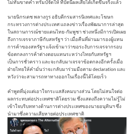
ไม่ทันขาดคำ ทรัมป์จัดให้ ที่บัดนี้ผลเสียได้เกิดขึ้นจริงแล้ว
นายนิกรเดช พลางกูร อธิบดีกรมสารนิเทศและโฆษก
กระทรวงการต่างประเทศ แถลงข่าวเรื่องพัฒนาการล่าสุด
ในสถานการณ์ชายแดนไทย-กัมพูชา ช่วงหนึ่งมีการเปิดเผย
ถึงการเจรจาภาษีกับสหรัฐฯ ว่า เมื่อคืนที่ผ่านมารองผู้แทน
การค้าของสหรัฐฯ แจ้งเข้ามาว่าขอระงับการเจรจากรอบ
ข้อตกลงการค้าต่างตอบแทนระหว่างไทยกับสหรัฐฯ
เป็นการชั่วคราว และจะกลับมาเจรจาข้อตกลงอีกครั้งเมื่อ
ฝ่ายไทยให้คำมั่นว่าจะกลับมาร่วมมือตาม declaration และ
หวังว่าจะสามารถหาทางออกในเรื่องนี้ได้โดยเร็ว
คำพูดที่มุ่งแต่เอาใจกระแสสังคมบางส่วน โดยไม่สนใจต่อ
ผลกระทบต่อประเทศชาติโดยรวม ซึ่งแสดงถึงความไม่รู้ไม่
เข้าใจบริบททางด้านการต่างประเทศของนายอนุทินฯ ซึ่ง
นำมาซึ่งความเสียหายต่อประเทศชาติ