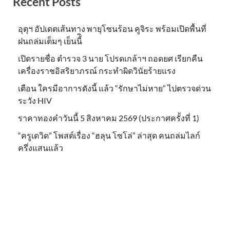
Recent Posts
อุตุฯ อัปเดตเส้นทาง พายุโซนร้อน คูจิระ พร้อมเปิดพื้นที่
ฝนถล่มเต็มๆ เย็นนี้ิ
เปิดรายชื่อ ตำรวจ 3 นาย โปรดเกล้าฯ ถอดยศ เรียกคืน
เครื่องราชอิสริยาภรณ์ กระทำผิดวินัยร้ายแรง
เตือน ใครมีอาการดังนี้ แล้ว “รักษาไม่หาย” ไปตรวจด่วน
ระวัง HIV
ราคาทองคำวันนี้ 5 สิงหาคม 2569 (ประกาศครั้งที่ 1)
“ครูเดวิด” โพสต์เรื่อง “ฮลุน โซโล่” ล่าสุด คนถล่มไลก์
ครึ่งแสนแล้ว