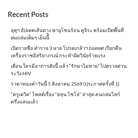
Recent Posts
อุตุฯ อัปเดตเส้นทาง พายุโซนร้อน คูจิระ พร้อมเปิดพื้นที่
ฝนถล่มเต็มๆ เย็นนี้ิ
เปิดรายชื่อ ตำรวจ 3 นาย โปรดเกล้าฯ ถอดยศ เรียกคืน
เครื่องราชอิสริยาภรณ์ กระทำผิดวินัยร้ายแรง
เตือน ใครมีอาการดังนี้ แล้ว “รักษาไม่หาย” ไปตรวจด่วน
ระวัง HIV
ราคาทองคำวันนี้ 5 สิงหาคม 2569 (ประกาศครั้งที่ 1)
“ครูเดวิด” โพสต์เรื่อง “ฮลุน โซโล่” ล่าสุด คนถล่มไลก์
ครึ่งแสนแล้ว