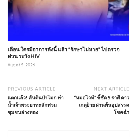
เตือน ใครมีอาการดังนี้ แล้ว “รักษาไม่หาย” ไปตรวจ
ด่วน ระวัง HIV
August 5, 2026
PREVIOUS ARTICLE
NEXT ARTICLE
แตกแล้ว! คันดินป่าโมก ทำ
“หมอไวท์” ชี้ชัด 5 ราศี ดาว
น้ำเจ้าพระยาทะลักท่วม
เกตุย้าย ผ่านพ้นอุปสรรค
ชุมชนอ่างทอง
โชคฉ่ำ