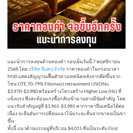
เเนะนำการลงทุนด้านทองคำ รอบเย็นวันนี้ 7 พฤศจิกายน
2568 โดย
บริษัท จีแคป จำกัด
ราคาทองคำในกรอบเวลา
M30 แสดงสัญญาณฟื้นตัวทางเทคนิคหลังจากดีดขึ้นจาก
โซน OTE 70-79% Fibonacci retracement USIONu
$3,970-$3,980 พร้อมสร้างโครงสร้าง Higher Low (HL) ที่
แข็งแรง ซึ่งสะท้อนแรงซื้อกลับเข้ามาอย่างมีนัยสำคัญ โดย
แนวรับสำคัญอยู่ที่ $3,965-$3,985 หากราคายืนเหนือได้ต่อ
เนื่อง จะยืนยันการเปลี่ยนแนวโน้มระยะสั้นจากขาลงเป็นขา
ขึ้น
ทั้งนี้ แนวต้านแรกอยู่ที่บริเวณ $4,015 ซึ่งเป็นระดับ First