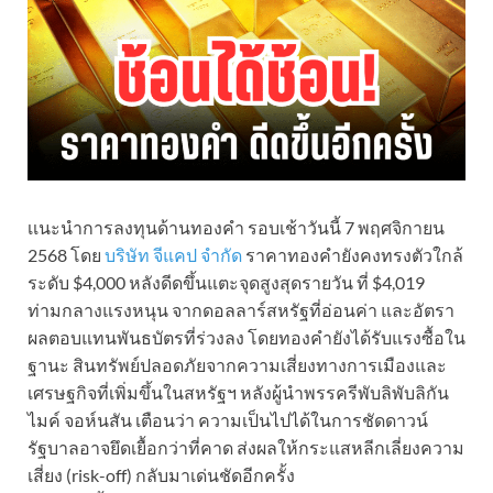
เเนะนำการลงทุนด้านทองคำ รอบเช้าวันนี้ 7 พฤศจิกายน
2568 โดย
บริษัท จีแคป จำกัด
ราคาทองคำยังคงทรงตัวใกล้
ระดับ $4,000 หลังดีดขึ้นแตะจุดสูงสุดรายวัน ที่ $4,019
ท่ามกลางแรงหนุน จากดอลลาร์สหรัฐที่อ่อนค่า และอัตรา
ผลตอบแทนพันธบัตรที่ร่วงลง โดยทองคำยังได้รับแรงซื้อใน
ฐานะ สินทรัพย์ปลอดภัยจากความเสี่ยงทางการเมืองและ
เศรษฐกิจที่เพิ่มขึ้นในสหรัฐฯ หลังผู้นำพรรครีพับลิพับลิกัน
ไมค์ จอห์นสัน เตือนว่า ความเป็นไปได้ในการชัดดาวน์
รัฐบาลอาจยึดเยื้อกว่าที่คาด ส่งผลให้กระแสหลีกเลี่ยงความ
เสี่ยง (risk-off) กลับมาเด่นชัดอีกครั้ง