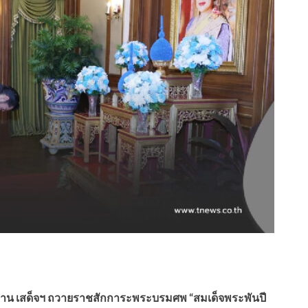
ฏาน เสด็จฯ ถวายราชสักการะพระบรมศพ “สมเด็จพระพันปี