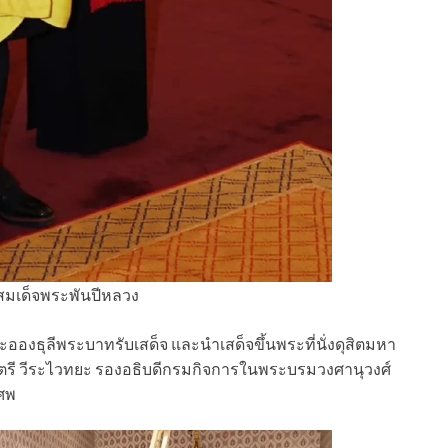
 สมเด็จพระพันปีหลวง
อองธุลีพระบาทรับเสด็จ และนำเสด็จขึ้นพระที่นั่งดุสิตมหา
บุตรี วีระไวทยะ รองอธิบดีกรมกิจการในพระบรมวงศานุวงศ์
ศพ