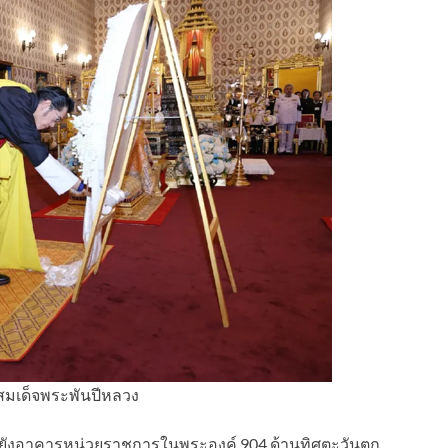
 สมเด็จพระพันปีหลวง
ไปยังอาคารหน่วยราชการในพระองค์ 904 ด้านทิศตะวันตก