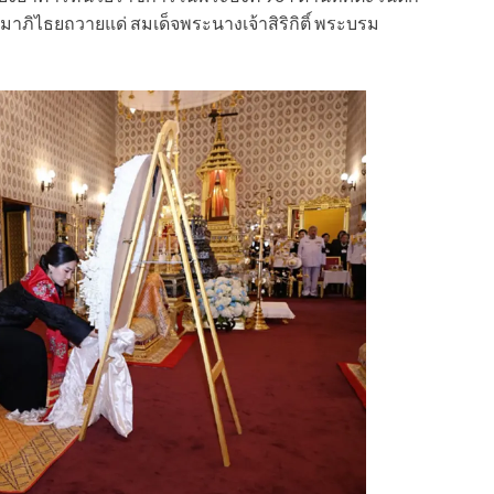
ภิไธยถวายแด่ สมเด็จพระนางเจ้าสิริกิติ์ พระบรม