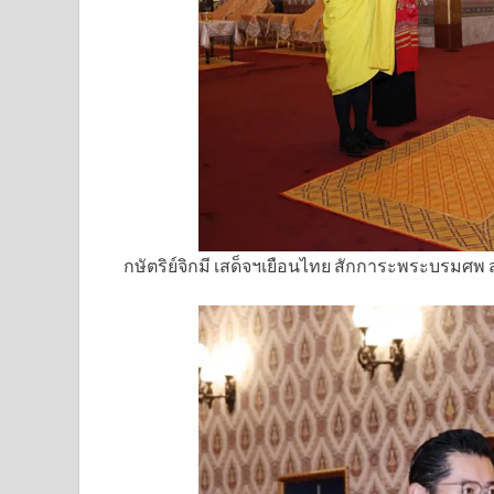
กษัตริย์จิกมี เสด็จฯเยือนไทย สักการะพระบรมศพ