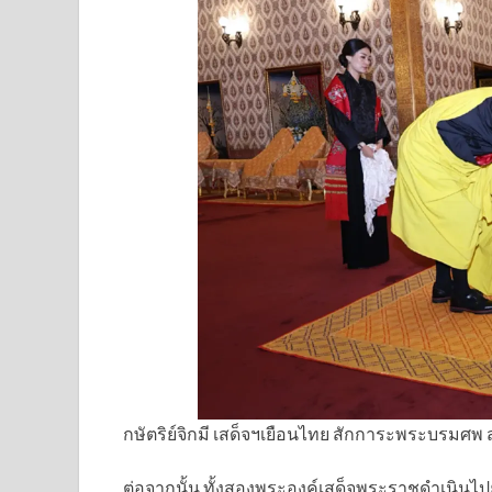
กษัตริย์จิกมี เสด็จฯเยือนไทย สักการะพระบรมศพ
ต่อจากนั้น ทั้งสองพระองค์เสด็จพระราชดำเนิน