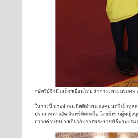
กษัตริย์จิกมี เสด็จฯเยือนไทย สักการะพระบรมศพ
ในการนี้ นายอำพน กิตติอำพน องคมนตรี เฝ้าทูลละ
ปราสาททางอัฒจันทร์ทิศเหนือ โดยมีท่านผู้หญิง
ถวายคำบรรยายเกี่ยวกับการพระราชพิธีพระบรม