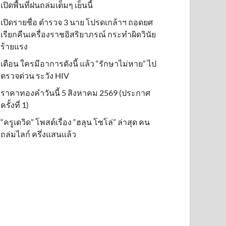
เปิดพื้นที่ฝนถล่มเต็มๆ เย็นนี้ิ
เปิดรายชื่อ ตำรวจ 3 นาย โปรดเกล้าฯ ถอดยศ
เรียกคืนเครื่องราชอิสริยาภรณ์ กระทำผิดวินัย
ร้ายแรง
เตือน ใครมีอาการดังนี้ แล้ว “รักษาไม่หาย” ไป
ตรวจด่วน ระวัง HIV
ราคาทองคำวันนี้ 5 สิงหาคม 2569 (ประกาศ
ครั้งที่ 1)
“ครูเดวิด” โพสต์เรื่อง “ฮลุน โซโล่” ล่าสุด คน
ถล่มไลก์ ครึ่งแสนแล้ว