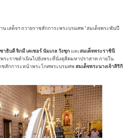
ฏาน เสด็จฯ ถวายราชสักการะพระบรมศพ “สมเด็จพระพันปี
ธิบดี จิกมี เคเซอร์ นัมเกล วังชุก
และ
สมเด็จพระราชินี
จพระราชดำเนินไปยังพระที่นั่งดุสิตมหาปราสาท ภายใน
ราชสักการะหน้าพระโกศพระบรมศพ
สมเด็จพระนางเจ้าสิริกิ