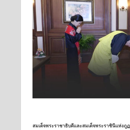
สมเด็จพระราชาธิบดีและสมเด็จพระราชินีแห่งภู