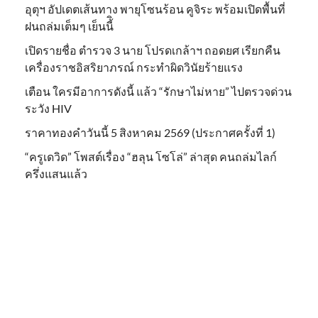
อุตุฯ อัปเดตเส้นทาง พายุโซนร้อน คูจิระ พร้อมเปิดพื้นที่
ฝนถล่มเต็มๆ เย็นนี้ิ
เปิดรายชื่อ ตำรวจ 3 นาย โปรดเกล้าฯ ถอดยศ เรียกคืน
เครื่องราชอิสริยาภรณ์ กระทำผิดวินัยร้ายแรง
เตือน ใครมีอาการดังนี้ แล้ว “รักษาไม่หาย” ไปตรวจด่วน
ระวัง HIV
ราคาทองคำวันนี้ 5 สิงหาคม 2569 (ประกาศครั้งที่ 1)
“ครูเดวิด” โพสต์เรื่อง “ฮลุน โซโล่” ล่าสุด คนถล่มไลก์
ครึ่งแสนแล้ว