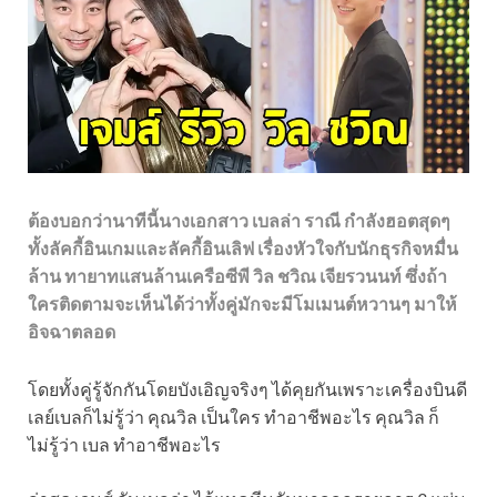
ต้องบอกว่านาทีนี้นางเอกสาว เบลล่า ราณี กำลังฮอตสุดๆ
ทั้งลัคกี้อินเกมและลัคกี้อินเลิฟ เรื่องหัวใจกับนักธุรกิจหมื่น
ล้าน ทายาทแสนล้านเครือซีพี วิล ชวิณ เจียรวนนท์ ซึ่งถ้า
ใครติดตามจะเห็นได้ว่าทั้งคู่มักจะมีโมเมนต์หวานๆ มาให้
อิจฉาตลอด
โดยทั้งคู่รู้จักกันโดยบังเอิญจริงๆ ได้คุยกันเพราะเครื่องบินดี
เลย์เบลก็ไม่รู้ว่า คุณวิล เป็นใคร ทำอาชีพอะไร คุณวิล ก็
ไม่รู้ว่า เบล ทำอาชีพอะไร