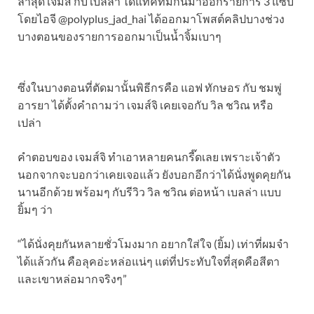
ล่าสุด เจมส์ กับ เบลล่า ได้แทคทีมกันมาออกรายการ 3 แซ่บ
โดยไอจี @polyplus_jad_hai ได้ออกมาโพสต์คลิปบางช่วง
บางตอนของรายการออกมาเป็นน้ำจิ้มเบาๆ
ซึ่งในบางตอนที่ตัดมานั้นพิธีกรคือ แอฟ ทักษอร กับ ชมพู่
อารยา ได้ตั้งคำถามว่า เจมส์จิ เคยเจอกับ วิล ชวิณ หรือ
เปล่า
คำตอบของ เจมส์จิ ทำเอาหลายคนกรี๊ดเลย เพราะเจ้าตัว
นอกจากจะบอกว่าเคยเจอแล้ว ยังบอกอีกว่าได้นั่งพูดคุยกัน
นานอีกด้วย พร้อมๆ กับรีวิว วิล ชวิณ ต่อหน้า เบลล่า แบบ
ยิ้มๆ ว่า
“ได้นั่งคุยกันหลายชั่วโมงมาก อยากใส่ใจ (ยิ้ม) เท่าที่ผมจำ
ได้แล้วกัน คือลุคอ่ะหล่อแน่ๆ แต่ที่ประทับใจที่สุดคือสีตา
และเขาหล่อมากจริงๆ”