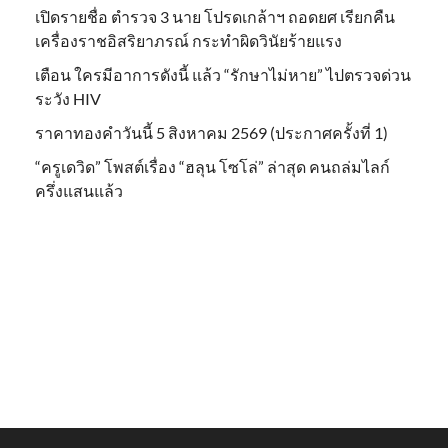
เปิดรายชื่อ ตำรวจ 3 นาย โปรดเกล้าฯ ถอดยศ เรียกคืน
เครื่องราชอิสริยาภรณ์ กระทำผิดวินัยร้ายแรง
เตือน ใครมีอาการดังนี้ แล้ว “รักษาไม่หาย” ไปตรวจด่วน
ระวัง HIV
ราคาทองคำวันนี้ 5 สิงหาคม 2569 (ประกาศครั้งที่ 1)
“ครูเดวิด” โพสต์เรื่อง “ฮลุน โซโล่” ล่าสุด คนถล่มไลก์
ครึ่งแสนแล้ว