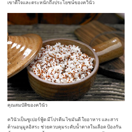
เขาดีใจและตระหนักถึงประโยชน์ของควินัว
คุณสมบัติของควินัว
ควินัวเป็นซูเปอร์ฟู้ด มีโปรตีน ไขมันดี ใยอาหาร และสาร
ต้านอนุมูลอิสระ ช่วยควบคุมระดับน้ำตาลในเลือด ป้องกัน