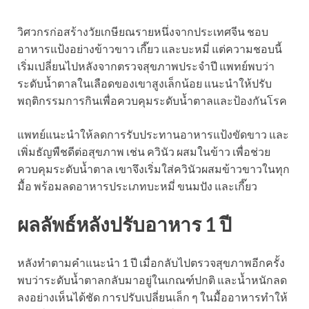
วิศวกรก่อสร้างวัยเกษียณรายหนึ่งจากประเทศจีน ชอบ
อาหารแป้งอย่างข้าวขาว เกี๊ยว และบะหมี่ แต่ความชอบนี้
เริ่มเปลี่ยนไปหลังจากตรวจสุขภาพประจำปี แพทย์พบว่า
ระดับน้ำตาลในเลือดของเขาสูงเล็กน้อย แนะนำให้ปรับ
พฤติกรรมการกินเพื่อควบคุมระดับน้ำตาลและป้องกันโรค
แพทย์แนะนำให้ลดการรับประทานอาหารแป้งขัดขาว และ
เพิ่มธัญพืชดีต่อสุขภาพ เช่น ควินัว ผสมในข้าว เพื่อช่วย
ควบคุมระดับน้ำตาล เขาจึงเริ่มใส่ควินัวผสมข้าวขาวในทุก
มื้อ พร้อมลดอาหารประเภทบะหมี่ ขนมปัง และเกี๊ยว
ผลลัพธ์หลังปรับอาหาร 1 ปี
หลังทำตามคำแนะนำ 1 ปี เมื่อกลับไปตรวจสุขภาพอีกครั้ง
พบว่าระดับน้ำตาลกลับมาอยู่ในเกณฑ์ปกติ และน้ำหนักลด
ลงอย่างเห็นได้ชัด การปรับเปลี่ยนเล็ก ๆ ในมื้ออาหารทำให้