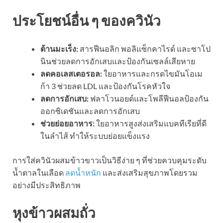
ประโยชน์อื่น ๆ ของควินัว
ต้านมะเร็ง:
สารฟีนอลิก พอลิแซ็กคาไรด์ และซาโป
นินช่วยลดการอักเสบและป้องกันเซลล์เสียหาย
ลดคอเลสเตอรอล:
ใยอาหารและกรดไขมันโอเม
ก้า 3 ช่วยลด LDL และป้องกันโรคหัวใจ
ลดการอักเสบ:
ฟลาโวนอยด์และโพลีฟีนอลป้องกัน
ออกซิเดชันและลดการอักเสบ
ช่วยย่อยอาหาร:
ใยอาหารสูงส่งเสริมแบคทีเรียที่ดี
ในลำไส้ ทำให้ระบบย่อยแข็งแรง
การใส่ควินัวผสมข้าวขาวเป็นวิธีง่าย ๆ ที่ช่วยควบคุมระดับ
น้ำตาลในเลือด
ลดน้ำหนัก
และส่งเสริมสุขภาพโดยรวม
อย่างมีประสิทธิภาพ
หุงข้าวผสมถั่ว