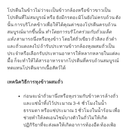
โปรตีนในข้าวไม่ว่าจะเป็นข้าวกล้องหรือข้าวขาวเป็น
โปรตีนที่ไม่สมบูรณ์ หรือ ยังมีกรดอะมิโนยังไม่ครบถ้วน ดัง
นั้น การบริโภคข้าวเพื่อให้ได้คุณค่าของโปรตีนครบถ้วน
สมบูรณ์มากขึ้นนั้น
ทำโดยการบริโภคร่วมกับถั่วเมล็ด
แห้ง
สามารถนึ่งหรือหุงข้าว โดยใส่ถั่วเขียว ถั่วลิสง ถั่วดำ
และถั่วแดงลงไป ถ้ารับประทานข้าวกล้องหุงผสมถั่วเป็น
ประจำหรือเลือกรับประทานอาหารให้หลากหลายในแต่ละ
มื้อ ก็จะทำให้ได้สารอาหารจากโปรตีนที่ครบถ้วนสมบูรณ์
ทดแทนโปรตีนจากเนื้อสัตว์ได้
เทคนิควิธีการหุงข้าวผสมถั่ว
ก่อนจะนำถั่วมานึ่งหรือหุงรวมกับข้าวควรล้างถั่ว
และแช่น้ำทิ้งไว้ประมาณ 3-4 ชั่วโมงในน้ำ
ธรรมดา หรือแช่ประมาณ 1 ชั่วโมงในน้ำร้อน เพื่อ
ช่วยทำให้ลดเอนไซม์บางตัวในถั่วไม่ให้เกิด
ปฏิกิริยาที่จะส่งผลให้เกิดอาการท้องอืด ท้องเฟ้อ