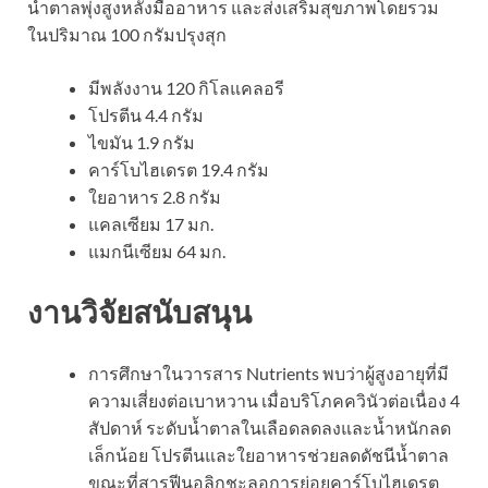
น้ำตาลพุ่งสูงหลังมื้ออาหาร และส่งเสริมสุขภาพโดยรวม
ในปริมาณ 100 กรัมปรุงสุก
มีพลังงาน 120 กิโลแคลอรี
โปรตีน 4.4 กรัม
ไขมัน 1.9 กรัม
คาร์โบไฮเดรต 19.4 กรัม
ใยอาหาร 2.8 กรัม
แคลเซียม 17 มก.
แมกนีเซียม 64 มก.
งานวิจัยสนับสนุน
การศึกษาในวารสาร Nutrients พบว่าผู้สูงอายุที่มี
ความเสี่ยงต่อเบาหวาน เมื่อบริโภคควินัวต่อเนื่อง 4
สัปดาห์ ระดับน้ำตาลในเลือดลดลงและน้ำหนักลด
เล็กน้อย โปรตีนและใยอาหารช่วยลดดัชนีน้ำตาล
ขณะที่สารฟีนอลิกชะลอการย่อยคาร์โบไฮเดรต