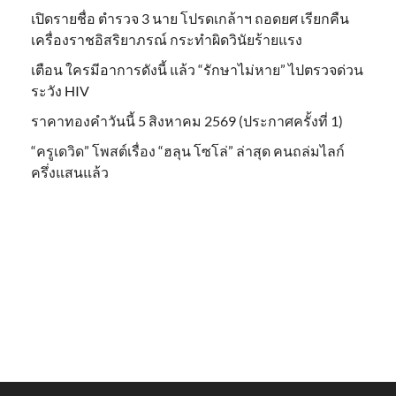
เปิดรายชื่อ ตำรวจ 3 นาย โปรดเกล้าฯ ถอดยศ เรียกคืน
เครื่องราชอิสริยาภรณ์ กระทำผิดวินัยร้ายแรง
เตือน ใครมีอาการดังนี้ แล้ว “รักษาไม่หาย” ไปตรวจด่วน
ระวัง HIV
ราคาทองคำวันนี้ 5 สิงหาคม 2569 (ประกาศครั้งที่ 1)
“ครูเดวิด” โพสต์เรื่อง “ฮลุน โซโล่” ล่าสุด คนถล่มไลก์
ครึ่งแสนแล้ว