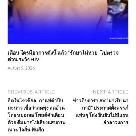
เตือน ใครมีอาการดังนี้ แล้ว “รักษาไม่หาย” ไปตรวจ
ด่วน ระวัง HIV
August 5, 2026
PREVIOUS ARTICLE
NEXT ARTICLE
ฮิตในโซเชียล! กาแฟดำบีบ
ข่าวดี! ดารา AV “มาเรีย นา
มะนาว เชื่อว่าลดพุง ลดอ้วน
กาอิ” ประกาศตั้งครรภ์
โดย หมอเจอ โพสต์คำเตือน
แฟนๆ โล่ง ยืนยันไม่มีแผน
ด้วย ดื่มมากไปเสี่ยงแสบกระ
อำลาวงการ
เพาะ ใจสั่น ฟันสึก