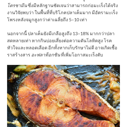
โตรซามีน
ซึ่งมีหลักฐานชัดเจนว่าสามารถก่อมะเร็งได้จริง
งานวิจัยพบว่า ในพื้นที่ที่บริโภคปลาเค็มมาก มีอัตรามะเร็ง
โพรงหลังจมูกสูงกว่าค่าเฉลี่ยถึง 5–10 เท่า
นอกจากนี้ ปลาเค็มยังมีเกลือสูงถึง 13–18% มากกว่าปลา
สดหลายเท่า หากกินบ่อยเสี่ยงต่อความดันโลหิตสูง โรค
หัวใจและหลอดเลือด อีกทั้งหากเก็บรักษาไม่ดี อาจเกิดเชื้อ
ราสร้างสาร
อะฟลาท็อกซิน
ที่เพิ่มโอกาสมะเร็งตับ