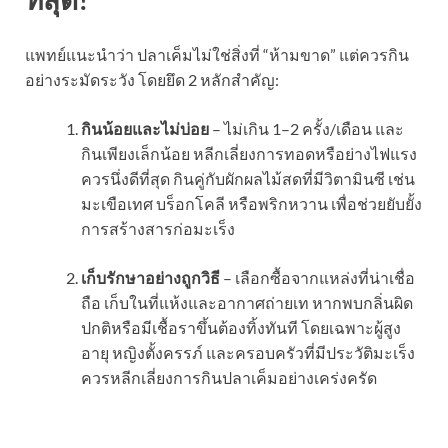
แพทย์แนะนำว่า ปลาเค็มไม่ใช่สิ่งที่ “ห้ามขาด” แต่ควรกิน
อย่างระมัดระวัง โดยยึด 2 หลักสำคัญ:
กินน้อยและไม่บ่อย
– ไม่เกิน 1–2 ครั้ง/เดือน และ
กินเพียงเล็กน้อย หลีกเลี่ยงการทอดหรือย่างไฟแรง
ควรนึ่งดีที่สุด กินคู่กับผักผลไม้สดที่มีวิตามินซี เช่น
มะเขือเทศ บร็อกโคลี หรือพริกหวาน เพื่อช่วยยับยั้ง
การสร้างสารก่อมะเร็ง
เก็บรักษาอย่างถูกวิธี
– เลือกซื้อจากแหล่งที่น่าเชื่อ
ถือ เก็บในที่แห้งและอากาศถ่ายเท หากพบกลิ่นผิด
ปกติหรือมีเชื้อราขึ้นต้องทิ้งทันที โดยเฉพาะผู้สูง
อายุ หญิงตั้งครรภ์ และครอบครัวที่มีประวัติมะเร็ง
ควรหลีกเลี่ยงการกินปลาเค็มอย่างเคร่งครัด