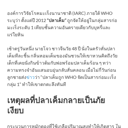
องค์การวิจัยโรคมะเร็งนานาชาติ (IARC) ภายใต้ WHO
ระบุว่า ตั้งแต่ปี 2012
“ปลาเค็ม”
ถูกจัดให้อยู่ในกลุ่มสารก่อ
มะเร็งระดับ 1 เทียบชั้นความอันตรายเดียวกับบุหรี่และ
แร่ใยหิน
เช้าตรู่วันหนึ่ง นายโจว ชาวจีนวัย 48 ปี นั่งในครัวหั่นปลา
เค็มทีละชิ้น กลิ่นหอมเค็มของมันชวนให้เขาหวนคิดถึงวัย
เด็กที่เคยนั่งกินข้าวต้มกับพ่อพร้อมปลาเค็มร้อน ๆ ทว่า
ความทรงจำอันแสนอบอุ่นกลับสั่นคลอน เมื่อไม่กี่วันก่อน
ลูกชายส่ง
ข่าว
ว่า “ปลาเค็มถูก WHO จัดเป็นสารก่อมะเร็ง
กลุ่ม 1” ทำให้เขาตกตะลึงทันที
เหตุผลที่ปลาเค็มกลายเป็นภัย
เงียบ
กระบวนการหมักดองที่ใช้เกลือปริมาณสูงทำให้เกิดสาร
ไน