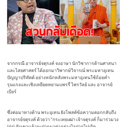
จากกรณี อาจารย์จตุรงค์ จงอาษา นักวิชาการด้านศาสนา
และไสยศาสตร์ ได้ออกมาวิพากษ์วิจารณ์ พระมหาอุเทน
ปัญญาปริทัตต์ อย่างหนักหลังพระมหาอุเทนใช้ถ้อยคำ
รุนแรงและเชิงเหยียดหยามแพรรี่ ไพรวัลย์ และ อาจารย์
เบียร์
ซึ่งต่อมาทางด้าน พระอุเทน ยังโพสต์ข้อความตอกกลับถึง
อาจารย์จตุรงค์ ด้วยว่า “กระเทยเฒ่า เจ้าจตุรงค์ ก็มาร่วมวง
(ฝูง) กับเขาแล้วจะฝากมาด่าอย่างไรฝากไปเถิด