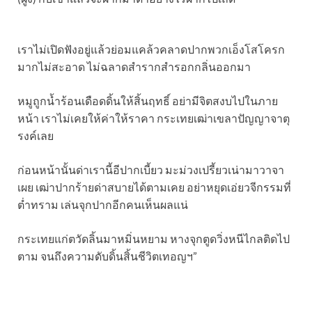
เราไม่เปิดฟังอยู่แล้วย่อมแคล้วคลาดปากพวกเอ็งโสโครก
มากไม่สะอาด ไม่ฉลาดสำรากสำรอกกลิ่นออกมา
หมูถูกน้ำร้อนเดือดดิ้นให้สิ้นฤทธิ์ อย่ามีจิตสงบไปในภาย
หน้า เราไม่เคยให้ค่าให้ราคา กระเทยเฒ่าเขลาปัญญาจาตุ
รงค์เลย
ก่อนหน้านั้นด่าเรานี้อีปากเบี้ยว มะม่วงเปรี้ยวเน่ามาวาจา
เผย เฒ่าปากร้ายด่าสบายได้ตามเคย อย่าหยุดเอ่ยวจีกรรมที่
ต่ำทราม เล่นจุกปากอีกคนเห็นผลแน่
กระเทยแก่ตวัดลิ้นมาหมิ่นหยาม หางจุกตูดวิ่งหนีไกลติดไป
ตาม จนถึงความดับดิ้นสิ้นชีวิตเทอญฯ”