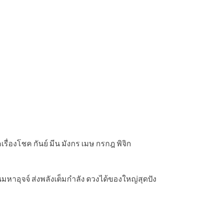
รื่องโชค กันย์ มีน มังกร เมษ กรกฎ พิจิก
หาอุจจ์ ส่งพลังเต็มกำลัง ดวงได้ของใหญ่สุดปัง