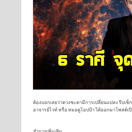
ต้องบอกเลยว่าดวงชะตามีการเปลี่ยนแปลง รีบเช็กด่วน
อาจารย์ไวท์ หรือ หมอดูโอปป้า ได้ออกมาโพสต์เ
สำรวจเพิ่มเติม