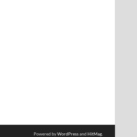
Powered by
WordPress
and
HitMag
.