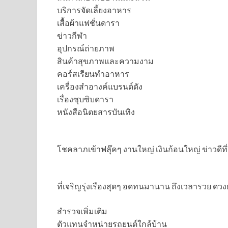
บริการจัดเลี้ยงอาหาร
เสื้อผ้าแฟชั่นดารา
ข่าวกีฬา
อุปกรณ์ถ่ายภาพ
สินค้าสุขภาพและความงาม
คอร์สเรียนทำอาหาร
เครื่องสำอางค์แบรนด์ดัง
เรื่องซุบซิบดารา
หนังสือนิตยสารบันเทิง
โชคลาภเข้าฟลุ๊คๆ งานใหญ่ เงินก้อนใหญ่ ข่าวดีที่ยิ
ที่เจริญรุ่งเรืองสุดๆ อดทนมานาน ถึงเวลารวย ดวงย
สำรวจเพิ่มเติม
ตัวแทนจำหน่ายรถยนต์ใกล้บ้าน