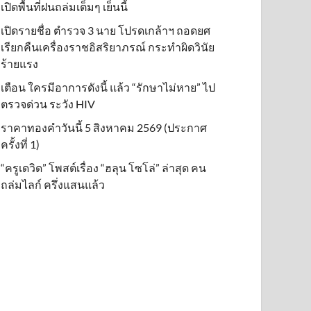
เปิดพื้นที่ฝนถล่มเต็มๆ เย็นนี้ิ
เปิดรายชื่อ ตำรวจ 3 นาย โปรดเกล้าฯ ถอดยศ
เรียกคืนเครื่องราชอิสริยาภรณ์ กระทำผิดวินัย
ร้ายแรง
เตือน ใครมีอาการดังนี้ แล้ว “รักษาไม่หาย” ไป
ตรวจด่วน ระวัง HIV
ราคาทองคำวันนี้ 5 สิงหาคม 2569 (ประกาศ
ครั้งที่ 1)
“ครูเดวิด” โพสต์เรื่อง “ฮลุน โซโล่” ล่าสุด คน
ถล่มไลก์ ครึ่งแสนแล้ว