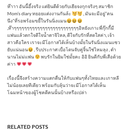
ห๊าาา อันนี้อึ้งจริง เเต่ยินดีด้วยกับเฮียจงกุกจริงๆ สมาชิก
Mom’s diary ทยอยเเต่งงานกันล้ะ
, มันจะมีอยู่”คน
นึง”ที่รอพร้อมขยี้ในรันนิ่งแมน
,ห๊าๆๆๆๆๆๆๆๆๆๆๆๆๆๆๆๆๆๆๆๆๆๆๆๆๆอิหยังเกาะพี่กุ๊กกี้มี
แฟนแล้วตกใจดีใจน้ำตาจิไหล, ดีใจกับรักที่สดใสค่า, เจ้า
สาวคือใคร เราจะมีโอกาสได้เห็นบ้างมั้ยในรันนิ่งแมนแซว
ยับแน่นอน
, รีบประกาศ เบื่อโดนจับคู่จิ้นใช่ไหมลุง , ตำ
นานไม่ม่แฟน
พบรักในยิมใช่มั้ยคะ อิอิ ยินดีกับพี่เสือด้วย
ค่าา
เรื่องนี้จึงสร้างความแตกตื่นให้กับแฟนๆทั้งไทยและเกาหลี
ไม่น้อยเลยทีเดียว พร้อมกับลุ้นว่าจะมีโอกาสได้เห็น
โฉมหน้าของผู้โชคดีคนนั้นบ้างหรือเปล่า
RELATED POSTS