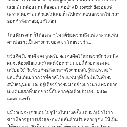
เลยแม้แต่น้อย แถมสื่อจอมแฉอย่าง Dispatch ยังยอมแพ้
เพราะเคยตามแล้วแต่ไม่เคยเห็นไปเดทเลยนอกจากใช้เวลา
ออกกำลังกายอยู่แต่ในยิม
โดย คิมจงกุก ก็ได้ออกมาโพสต์ข้อความถึงแฟนๆผ่านแฟน
คาเฟ่อย่างเป็นทางการของเขา โดยระบุว่า…
สวัสดีครับ ผมคิมจงกุกครับ ผมเคยคิดไว้เสมอว่าสักวันหนึ่ง
ผมจะต้องเขียนและโพสต์ข้อความแบบนี้ด้วยตัวเอง ผม
เตรียมใจไว้แล้วแต่พอถึงเวลาจริงๆผมกลับรู้สึกประหม่า
และตื่นเต้นมากกว่าที่คาดไว้กับแฟนๆที่เชื่อมั่นในตัวผม
สนับสนุนผม และอยู่เคียงข้างผมมาอย่างยาวนาน ผมอยาก
เป็นคนแรกที่บอกข่าวนี้กับพวกคุณด้วยตัวเอง…ผมจะ
แต่งงานครับ
แม้ว่าผมจะเคยแอบใบ้ๆบ้างในบางครั้ง แต่ผมก็เข้าใจว่า
ข่าวนี้อาจดูรวดเร็วและกะทันหันสำหรับหลายๆคน ปีนี้เป็น
ปีที่ครบรอบ 30 ปีของการเดบิวต์ของผมแทนที่จะปล่อย