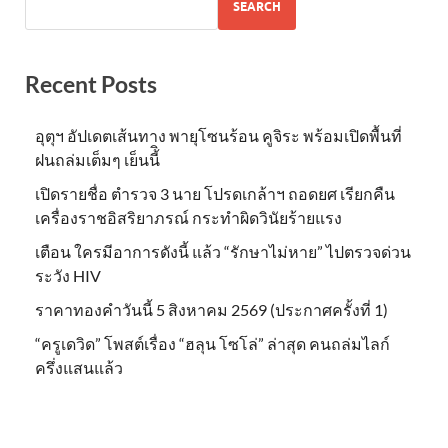
SEARCH
Recent Posts
อุตุฯ อัปเดตเส้นทาง พายุโซนร้อน คูจิระ พร้อมเปิดพื้นที่
ฝนถล่มเต็มๆ เย็นนี้ิ
เปิดรายชื่อ ตำรวจ 3 นาย โปรดเกล้าฯ ถอดยศ เรียกคืน
เครื่องราชอิสริยาภรณ์ กระทำผิดวินัยร้ายแรง
เตือน ใครมีอาการดังนี้ แล้ว “รักษาไม่หาย” ไปตรวจด่วน
ระวัง HIV
ราคาทองคำวันนี้ 5 สิงหาคม 2569 (ประกาศครั้งที่ 1)
“ครูเดวิด” โพสต์เรื่อง “ฮลุน โซโล่” ล่าสุด คนถล่มไลก์
ครึ่งแสนแล้ว