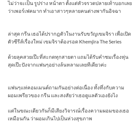
ไม่ว่าจะเป็น รูปร่าง หน้าตา ตั้งแต่หัวจรวดปลายเท้าบอกเลย
ว่าเพอร์เฟคมาก ทำเอาสาวๆหลายคนต่างพากันอิจฉา
ล่าสุด กรีน เธอได้ปรากฎตัวในงานรับขวัญเขมจิรา เพื่อเปิด
ตัวซีรีส์เรื่องใหม่ เขมจิราต้องรอด Khemjira The Series
ด้วยลุคสวยเป๊ะที่สะกดทุกสายตา แถมได้รับคำชมเรื่องหุ่น
สุดเป๊ะปังจากแฟนๆอย่างล้นหลามเลยทีเดียวค่ะ
แฟนๆแห่คอมเมนต์ถามกันอย่างต่อเนื่อง ทั้งทึ่งกับความ
ผอมเพรียวของ กรีน และสงสัยว่าเธอดูแลตัวเองยังไง
แต่ในขณะเดียวกันก็มีเสียงวิจารณ์เรื่องความผอมของเธอ
เหมือนกัน ว่าผอมเกินไปเป็นห่วงสุขภาพ