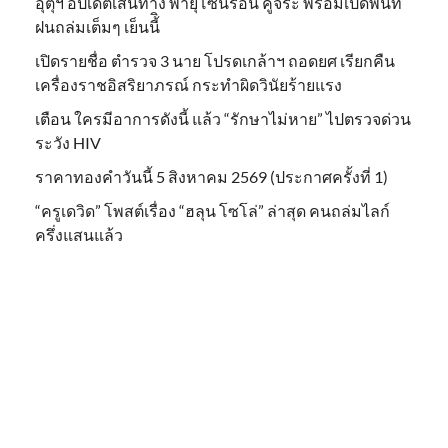
อุตุฯ อัปเดตเส้นทาง พายุโซนร้อน คูจิระ พร้อมเปิดพื้นที่
ฝนถล่มเต็มๆ เย็นนี้ิ
เปิดรายชื่อ ตำรวจ 3 นาย โปรดเกล้าฯ ถอดยศ เรียกคืน
เครื่องราชอิสริยาภรณ์ กระทำผิดวินัยร้ายแรง
เตือน ใครมีอาการดังนี้ แล้ว “รักษาไม่หาย” ไปตรวจด่วน
ระวัง HIV
ราคาทองคำวันนี้ 5 สิงหาคม 2569 (ประกาศครั้งที่ 1)
“ครูเดวิด” โพสต์เรื่อง “ฮลุน โซโล่” ล่าสุด คนถล่มไลก์
ครึ่งแสนแล้ว