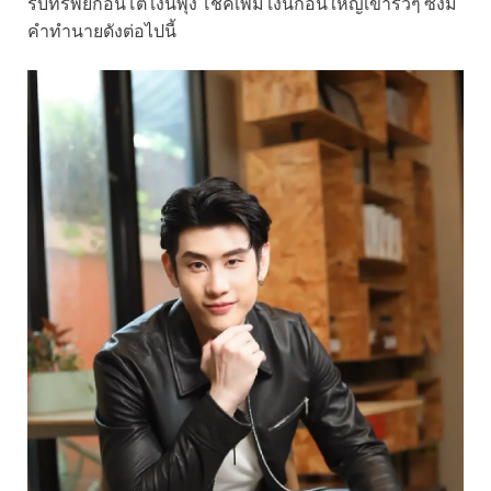
รับทรัพย์ก้อนโต เงินพุ่ง โชคเพิ่ม เงินก้อนใหญ่เข้ารัวๆ ซึ่งมี
คำทำนายดังต่อไปนี้