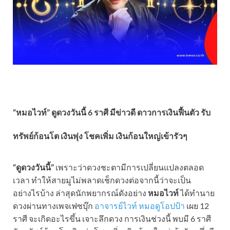
“หมอไวท์” ดูดวงวันนี้ 6 ราศี มีข่าวดี ดาวการเงินฟื้นตัว รับ
ทรัพย์ก้อนโต เงินพุ่ง โชคเพิ่ม เงินก้อนใหญ่เข้ารัวๆ
“ดูดวงวันนี้”
เพราะว่าดวงชะตามีการเปลี่ยนแปลงตลอด
เวลา ทำให้สายมูไม่พลาดเช็กดวงต่อจากนี้ว่าจะเป็น
อย่างไรบ้าง ล่าสุดนักพยากรณ์ดังอย่าง
หมอไวท์
ได้ทำนาย
ดวงผ่านทางเพจเฟซบุ๊ก
อาจารย์ไวท์ หมอดูโอปป้า
เผย 12
ราศี จะเกิดอะไรขึ้น เจาะลึกดวง การเงินช่วงนี้ พบมี 6 ราศี