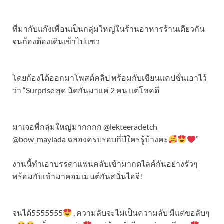
ที่มากับแก๊งเพื่อนเป็นกลุ่มใหญ่ในร้านอาหารร้านเดียวกัน
จนก้องต้องเดินเข้าไปแซว
โดยก้องได้ออกมาโพสต์คลิป พร้อมกับเขียนแคปชั่นเอาไว้
ว่า “Surprise สุด นัดกันมาเเค่ 2 คน แต่โชคดี
มาเจอพี่กลุ่มใหญ่มากกกก @lekteeradetch
@bow_maylada ฉลองครบรอบกี่ปีใครรู้บ้างคะ
”
งานนี้ทำเอาบรรดาแฟนคลับเข้ามากดไลค์กันอย่างรัวๆ
พร้อมกับเข้ามาคอมเมนต์กันสนั่นไอจี!
จนได้5555555
, ความลับจะไม่เป็นความลับ มีแต่ขอลับๆ