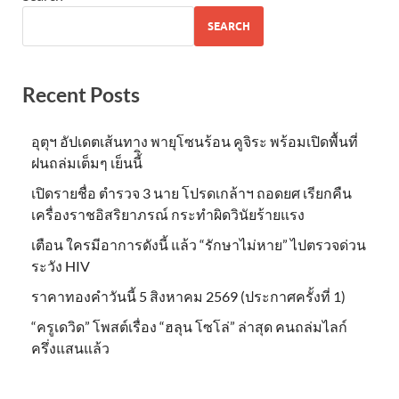
SEARCH
Recent Posts
อุตุฯ อัปเดตเส้นทาง พายุโซนร้อน คูจิระ พร้อมเปิดพื้นที่
ฝนถล่มเต็มๆ เย็นนี้ิ
เปิดรายชื่อ ตำรวจ 3 นาย โปรดเกล้าฯ ถอดยศ เรียกคืน
เครื่องราชอิสริยาภรณ์ กระทำผิดวินัยร้ายแรง
เตือน ใครมีอาการดังนี้ แล้ว “รักษาไม่หาย” ไปตรวจด่วน
ระวัง HIV
ราคาทองคำวันนี้ 5 สิงหาคม 2569 (ประกาศครั้งที่ 1)
“ครูเดวิด” โพสต์เรื่อง “ฮลุน โซโล่” ล่าสุด คนถล่มไลก์
ครึ่งแสนแล้ว