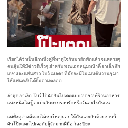
เรียกได้ว่าเป็นอีกหนึ่งคู่ที่หาดูใจกันมาสักพักแล้ว จนหลายๆ
คนลุ้นให้มีข่าวดีเร็วๆ สำหรับ พระเอกหนุ่มหน้าตี๋ อาเล็ก ธีร
เดช และแฟนสาว โบว์ เมลดา ที่มักจะมีโมเมนต์หวานๆ มา
ให้แฟนคลับได้ยิ้มตามตลอด
ล่าสุด อาเล็ก-โบว์ ได้นัดกันไปเดตแบบ 2 ต่อ 2 ที่ร้านอาหาร
แห่งหนึ่ง ไม่รู้ว่าเป็นวันครบรอบรักหรือวันอะไรกันแน่
แต่ทั้งคู่ต่างมีดอกไม้ช่อใหญ่มอบให้กันและกันด้วย งานนี้
ดันโป๊ะแตกไปเจอกับผู้จัดมากฝีมือ ก้อง ปิยะ