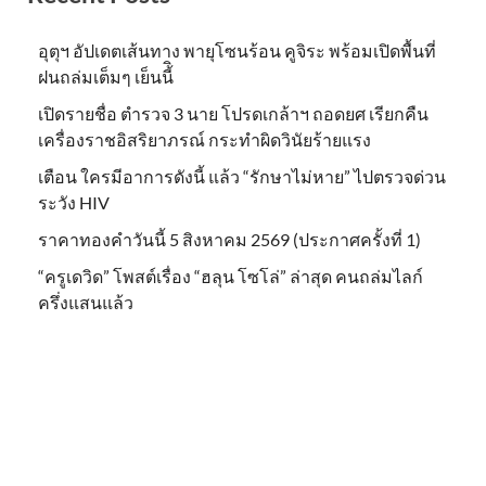
อุตุฯ อัปเดตเส้นทาง พายุโซนร้อน คูจิระ พร้อมเปิดพื้นที่
ฝนถล่มเต็มๆ เย็นนี้ิ
เปิดรายชื่อ ตำรวจ 3 นาย โปรดเกล้าฯ ถอดยศ เรียกคืน
เครื่องราชอิสริยาภรณ์ กระทำผิดวินัยร้ายแรง
เตือน ใครมีอาการดังนี้ แล้ว “รักษาไม่หาย” ไปตรวจด่วน
ระวัง HIV
ราคาทองคำวันนี้ 5 สิงหาคม 2569 (ประกาศครั้งที่ 1)
“ครูเดวิด” โพสต์เรื่อง “ฮลุน โซโล่” ล่าสุด คนถล่มไลก์
ครึ่งแสนแล้ว