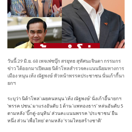
วันนี้ 29 มิ.ย. 68 เพจเฟซบุ๊ก สรยุทธ สุทัศนะจินดา กรรมกร
ข่าว ได้ออกมาเปิดเผย นิด้าโพลสำรวจคะแนนนิยมทางการ
เมือง หนุน เท้ง ณัฐพงษ์ หัวหน้าพรรคประชาชน นั่นเก้ากี้นา
ยกฯ
ระบุว่า นิด้าโพล’ เผยคนหนุน ‘เท้ง ณัฐพงษ์’ นั่งเก้าอี้นายกฯ
‘พรรค ปชน.’ มาแรงอันดับ 1 ด้าน ‘แพทองธาร’ หล่นอันดับ 5
ตามหลัง ‘บิ๊กตู่-อนุทิน’ ส่วนคะแนนพรรค ’ประชาชน‘ ยืน
หนึ่ง ส่วน ‘เพื่อไทย’ ตามหลัง ‘รวมไทยสร้างชาติ’