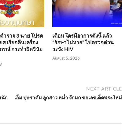
อ ตำรวจ 3 นาย โปรด
เตือน ใครมีอาการดังนี้ แล้ว
ศ เรียกคืนเครื่อง
“รักษาไม่หาย” ไปตรวจด่วน
ภรณ์ กระทำผิดวินัย
ระวัง HIV
August 5, 2026
26
NEXT ARTICLE
หนัก
เอ็ม บุษราคัม ลูกสาว หม่ำ จ๊กมก ขอเลขเด็ดพระใหม่