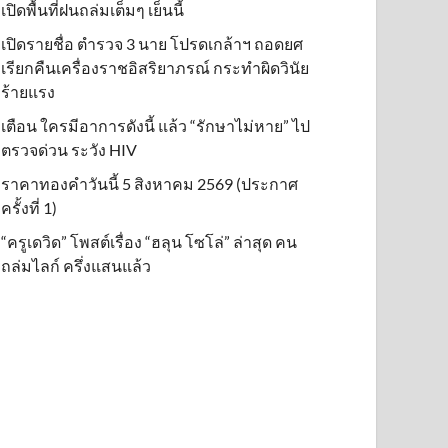
เปิดพื้นที่ฝนถล่มเต็มๆ เย็นนี้ิ
เปิดรายชื่อ ตำรวจ 3 นาย โปรดเกล้าฯ ถอดยศ
เรียกคืนเครื่องราชอิสริยาภรณ์ กระทำผิดวินัย
ร้ายแรง
เตือน ใครมีอาการดังนี้ แล้ว “รักษาไม่หาย” ไป
ตรวจด่วน ระวัง HIV
ราคาทองคำวันนี้ 5 สิงหาคม 2569 (ประกาศ
ครั้งที่ 1)
“ครูเดวิด” โพสต์เรื่อง “ฮลุน โซโล่” ล่าสุด คน
ถล่มไลก์ ครึ่งแสนแล้ว